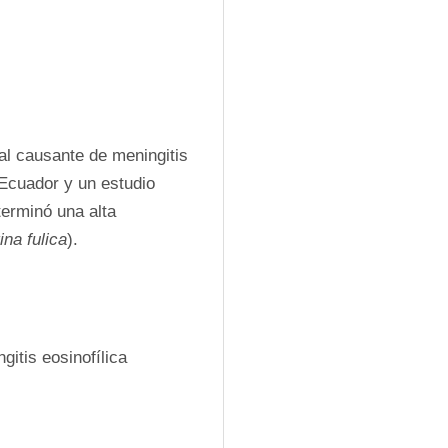
pal causante de meningitis 
 Ecuador y un estudio 
erminó una alta 
ina fulica
).
itis eosinofílica 