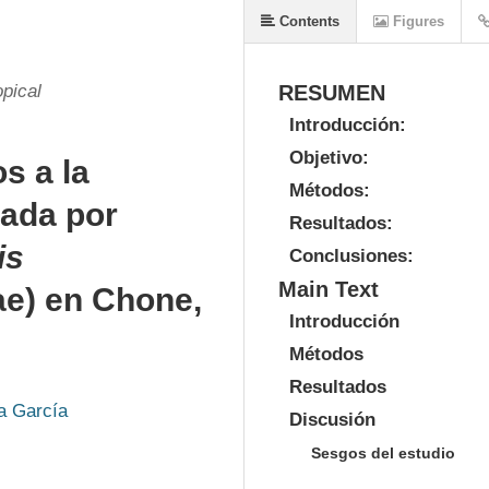
Contents
Figures
pical
RESUMEN
Introducción:
Objetivo:
s a la
Métodos:
sada por
Resultados:
is
Conclusiones:
Main Text
ae) en Chone,
Introducción
Métodos
Resultados
a García
Discusión
Sesgos del estudio