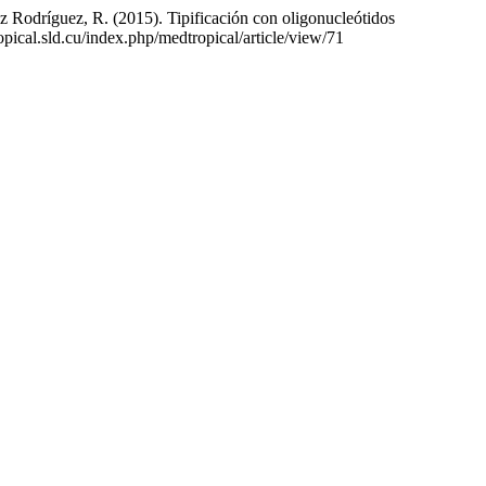
 Rodríguez, R. (2015). Tipificación con oligonucleótidos
opical.sld.cu/index.php/medtropical/article/view/71