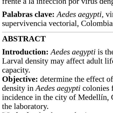
frente a la infección por virus den
Palabras clave:
Aedes aegypti,
vi
supervivencia vectorial, Colombia
ABSTRACT
Introduction:
Aedes aegypti
is th
Larval density may affect adult li
capacity.
Objective:
determine the effect o
density in
Aedes aegypti
colonies 
incidence in the city of Medellín,
the laboratory.